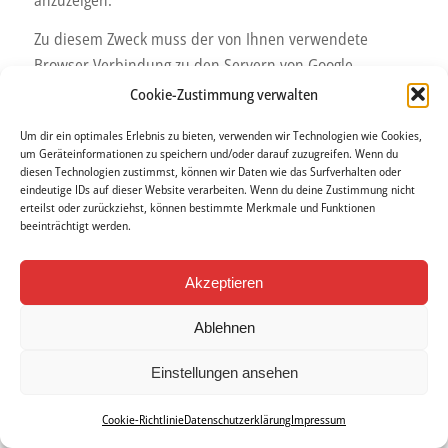
Zu diesem Zweck muss der von Ihnen verwendete
Browser Verbindung zu den Servern von Google
aufnehmen. Hierdurch erlangt Google Kenntnis darüber,
Cookie-Zustimmung verwalten
dass über Ihre IP-Adresse unsere Website aufgerufen
Um dir ein optimales Erlebnis zu bieten, verwenden wir Technologien wie Cookies,
wurde. Die Nutzung von Google Web Fonts erfolgt im
um Geräteinformationen zu speichern und/oder darauf zuzugreifen. Wenn du
Interesse einer einheitlichen und ansprechenden
diesen Technologien zustimmst, können wir Daten wie das Surfverhalten oder
eindeutige IDs auf dieser Website verarbeiten. Wenn du deine Zustimmung nicht
Darstellung unserer Online-Angebote. Dies stellt ein
erteilst oder zurückziehst, können bestimmte Merkmale und Funktionen
berechtigtes Interesse im Sinne von Art. 6 Abs. 1 lit. f
beeinträchtigt werden.
DSGVO dar.
Akzeptieren
Wenn Ihr Browser Web Fonts nicht unterstützt, wird
eine Standardschrift von Ihrem Computer genutzt.
Ablehnen
Weitere Informationen zu Google Web Fonts finden Sie
Einstellungen ansehen
unter
https://developers.google.com/fonts/faq
und in
der Datenschutzerklärung von Google:
Cookie-Richtlinie
Datenschutzerklärung
Impressum
https://policies.google.com/privacy?hl=de
.