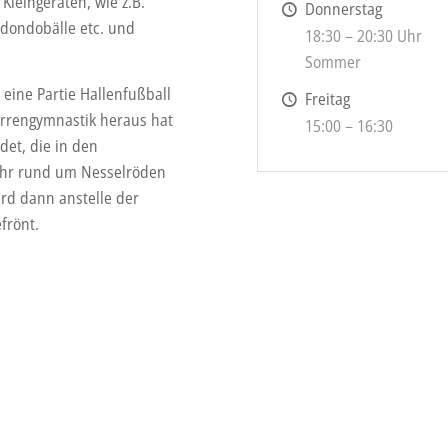
Kleingeräten, wie z.B.
Donnerstag
edondobälle etc. und
18:30 – 20:30 Uhr
Sommer
eine Partie Hallenfußball
Freitag
errengymnastik heraus hat
15:00 – 16:30
det, die in den
hr rund um Nesselröden
ird dann anstelle der
frönt.