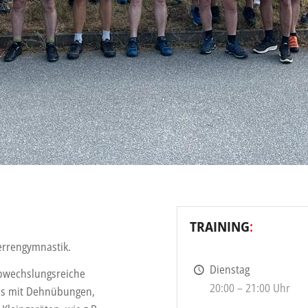
TRAINING
:
Herrengymnastik.
Dienstag
abwechslungsreiche
20:00 – 21:00 Uhr
ess mit Dehnübungen,