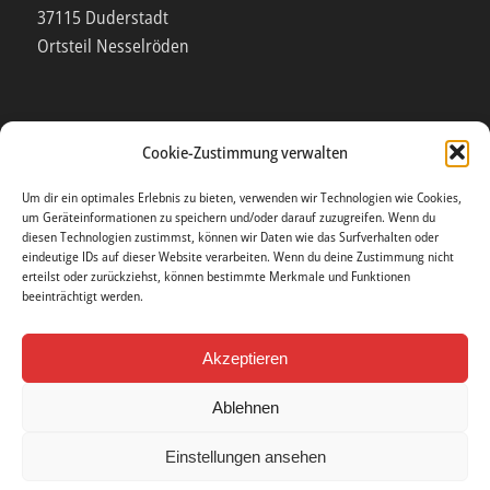
37115 Duderstadt
Ortsteil Nesselröden
Cookie-Zustimmung verwalten
POST
Um dir ein optimales Erlebnis zu bieten, verwenden wir Technologien wie Cookies,
um Geräteinformationen zu speichern und/oder darauf zuzugreifen. Wenn du
diesen Technologien zustimmst, können wir Daten wie das Surfverhalten oder
Friedensweg 4
eindeutige IDs auf dieser Website verarbeiten. Wenn du deine Zustimmung nicht
erteilst oder zurückziehst, können bestimmte Merkmale und Funktionen
37115 Duderstadt
beeinträchtigt werden.
Ortsteil Nesselröden
Akzeptieren
Ablehnen
Einstellungen ansehen
© Copyright . Made with love by Grüning Photo & More .
Impressum
.
Datenschutzerklärung
.
Cookie Richtlinie (EU)