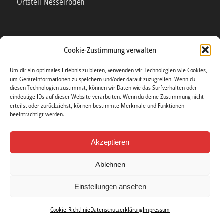
Ortsteil Nesselröden
Cookie-Zustimmung verwalten
POST
Um dir ein optimales Erlebnis zu bieten, verwenden wir Technologien wie Cookies,
um Geräteinformationen zu speichern und/oder darauf zuzugreifen. Wenn du
diesen Technologien zustimmst, können wir Daten wie das Surfverhalten oder
Friedensweg 4
eindeutige IDs auf dieser Website verarbeiten. Wenn du deine Zustimmung nicht
erteilst oder zurückziehst, können bestimmte Merkmale und Funktionen
37115 Duderstadt
beeinträchtigt werden.
Ortsteil Nesselröden
Akzeptieren
Ablehnen
Einstellungen ansehen
© Copyright . Made with love by Grüning Photo & More .
Impressum
.
Datenschutzerklärung
.
Cookie Richtlinie (EU)
Cookie-Richtlinie
Datenschutzerklärung
Impressum