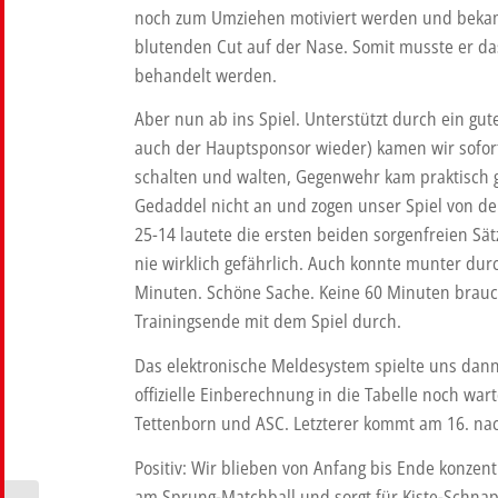
noch zum Umziehen motiviert werden und bekam
blutenden Cut auf der Nase. Somit musste er d
behandelt werden.
Aber nun ab ins Spiel. Unterstützt durch ein g
auch der Hauptsponsor wieder) kamen wir sofort 
schalten und walten, Gegenwehr kam praktisch 
Gedaddel nicht an und zogen unser Spiel von der
25-14 lautete die ersten beiden sorgenfreien Sät
nie wirklich gefährlich. Auch konnte munter du
Minuten. Schöne Sache. Keine 60 Minuten brauc
Trainingsende mit dem Spiel durch.
Das elektronische Meldesystem spielte uns dann 
offizielle Einberechnung in die Tabelle noch wart
Tettenborn und ASC. Letzterer kommt am 16. na
Positiv: Wir blieben von Anfang bis Ende konzentr
am Sprung-Matchball und sorgt für Kiste-Schna