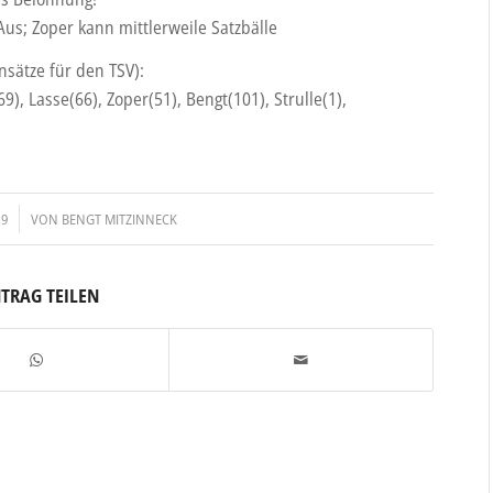
Aus; Zoper kann mittlerweile Satzbälle
nsätze für den TSV):
69), Lasse(66), Zoper(51), Bengt(101), Strulle(1),
19
VON
BENGT MITZINNECK
NTRAG TEILEN