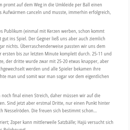
 promt auf dem Weg in die Umkleide per Ball einen
as Aufwärmen canceln und musste, immerhin erfolgreich,
utes Publikum (einmal mit Kerzen werben, schon kommt
gut ins Spiel. Der Gegner ließ uns aber auch ziemlich
gar nichts. Überraschenderweise passten wir uns dem
 ersten bis zur letzten Minute komplett durch. 25-11 und
ze, der dritte wurde zwar mit 25-20 etwas knapper, aber
rchgewechselt werden und alle Spieler bekamen ihre
hte man und somit war man sogar vor dem eigentlichen
noch final einen Streich, daher müssen wir auf die
en. Sind jetzt aber erstmal Dritte, nur einen Punkt hinter
ch Nesselröden. Die freuen sich bestimmt schon…
iert; Zoper kann mittlerweile Satzbälle; Hajü versucht sich
ps Belohnung!