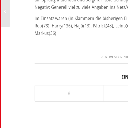
Negativ: Generell viel zu viele Angaben ins Netz/
Lasst die Aufholjagd
beginnen!
Im Einsatz waren (in Klammern die bisherigen Ei
Rob(78), Harry(136), Hajü(13), Pätrick(48), Leino(
Markus(36)
/
8. NOVEMBER 20
EI