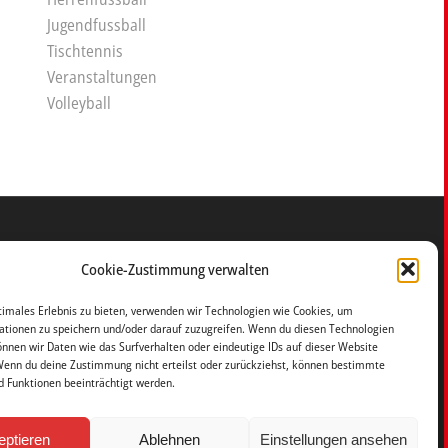
Jugendfussball
Tischtennis
Veranstaltungen
Volleyball
Cookie-Zustimmung verwalten
POST
timales Erlebnis zu bieten, verwenden wir Technologien wie Cookies, um
Friedensweg 4
tionen zu speichern und/oder darauf zuzugreifen. Wenn du diesen Technologien
nnen wir Daten wie das Surfverhalten oder eindeutige IDs auf dieser Website
37115 Duderstadt
Wenn du deine Zustimmung nicht erteilst oder zurückziehst, können bestimmte
Ortsteil Nesselröden
 Funktionen beeinträchtigt werden.
eptieren
Ablehnen
Einstellungen ansehen