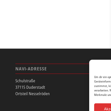
NAVI-ADRESSE
Um dir ein op
Schulstraße
Geräteinforma
zustimmst, kö
37115 Duderstadt
verarbeiten. 
Ortsteil Nesselröden
Merkmale und
Akz